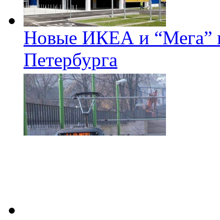
Новые ИКЕА и “Мега” п
Петербурга