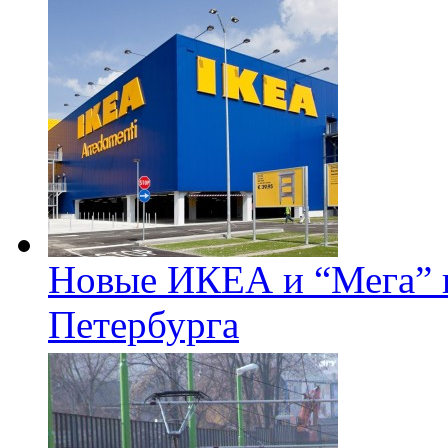
Новые ИКЕА и “Мега” п
Петербурга