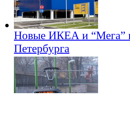
Новые ИКЕА и “Мега” п
Петербурга