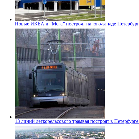
Новые ИКЕА и “Мега” построят на юго-западе Петербур
13 линий легкорельсового трамвая построят в Петербурге