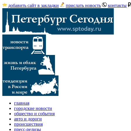
добавить сайт в закладки
прислать новость
контакты
главная
городские новости
общество и события
авто и дороги
происшествия
пресс-релизы