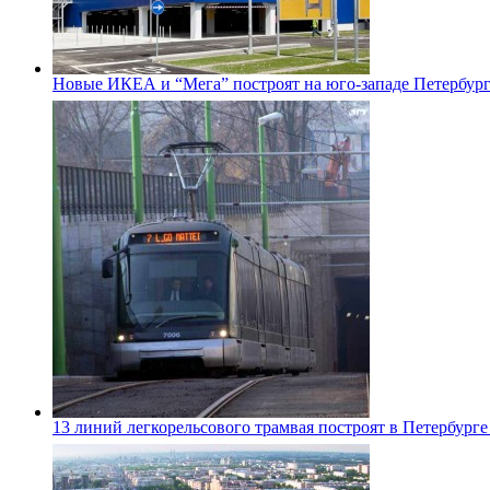
Новые ИКЕА и “Мега” построят на юго-западе Петербур
13 линий легкорельсового трамвая построят в Петербурге