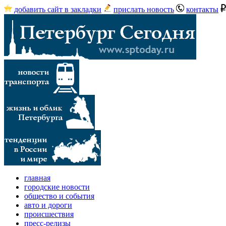
добавить сайт в закладки
прислать новость
контакты
главная
городские новости
общество и события
авто и дороги
происшествия
пресс-релизы