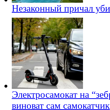
Незаконный причал уби
Электросамокат на “зеб
виноват сам самокатчик