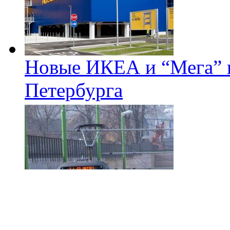
Новые ИКЕА и “Мега” п
Петербурга