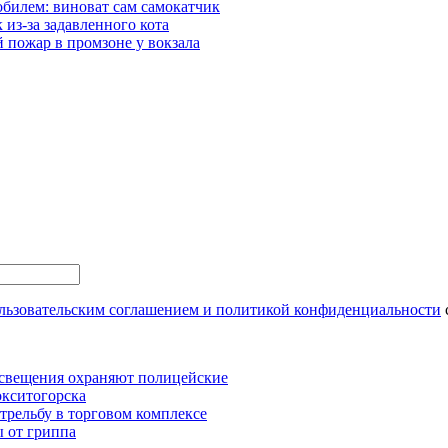
обилем: виноват сам самокатчик
из-за задавленного кота
пожар в промзоне у вокзала
льзовательским соглашением и политикой конфиденциальности
освещения охраняют полицейские
окситогорска
трельбу в торговом комплексе
 от гриппа