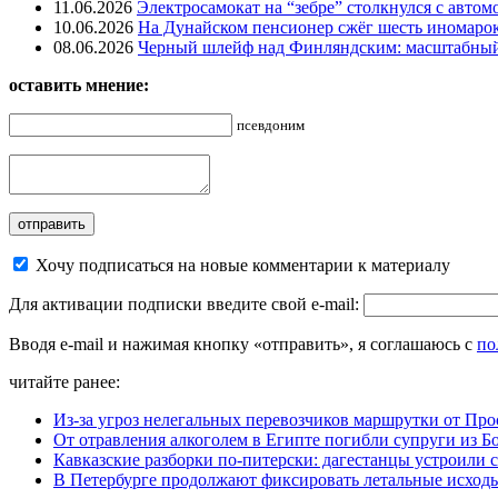
11.06.2026
Электросамокат на “зебре” столкнулся с автом
10.06.2026
На Дунайском пенсионер сжёг шесть иномарок 
08.06.2026
Черный шлейф над Финляндским: масштабный 
оставить мнение:
псевдоним
Хочу подписаться на новые комментарии к материалу
Для активации подписки введите свой e-mail:
Вводя e-mail и нажимая кнопку «отправить», я соглашаюсь с
по
читайте ранее:
Из-за угроз нелегальных перевозчиков маршрутки от Пр
От отравления алкоголем в Египте погибли супруги из Б
Кавказские разборки по-питерски: дагестанцы устроили с
В Петербурге продолжают фиксировать летальные исходы