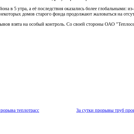
она в 5 утра, а её последствия оказались более глобальными: и
екоторых домов старого фонда продолжают жаловаться на отсут
вов взята на особый контроль. Со своей стороны ОАО "Теплосе
 прорыва теплотрасс
За сутки прорывы труб про