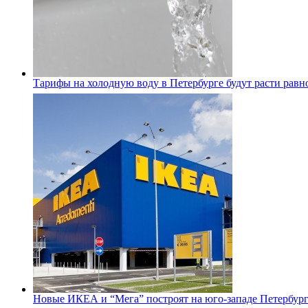
Тарифы на холодную воду в Петербурге будут расти равно
Новые ИКЕА и “Мега” построят на юго-западе Петербур