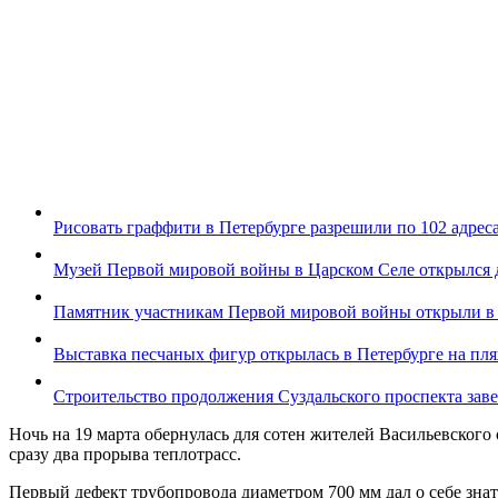
Рисовать граффити в Петербурге разрешили по 102 адрес
Музей Первой мировой войны в Царском Селе открылся 
Памятник участникам Первой мировой войны открыли в
Выставка песчаных фигур открылась в Петербурге на пл
Строительство продолжения Суздальского проспекта заве
Ночь на 19 марта обернулась для сотен жителей Васильевского 
сразу два прорыва теплотрасс.
Первый дефект трубопровода диаметром 700 мм дал о себе знат