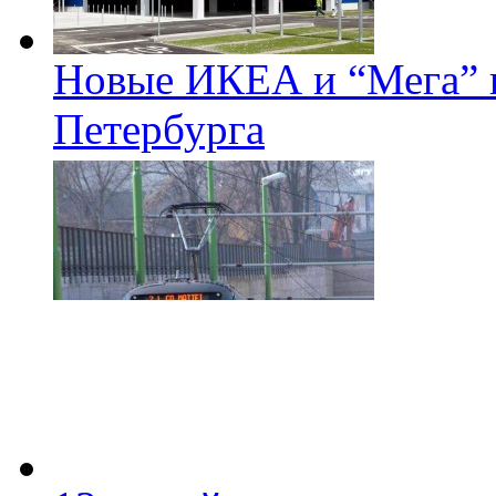
Новые ИКЕА и “Мега” п
Петербурга