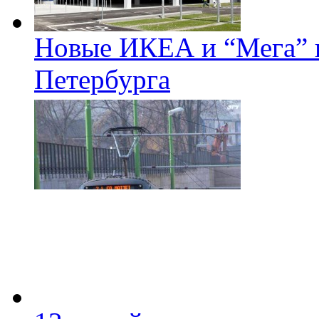
Новые ИКЕА и “Мега” п
Петербурга