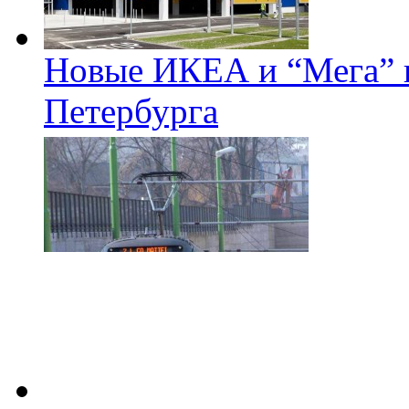
Новые ИКЕА и “Мега” п
Петербурга