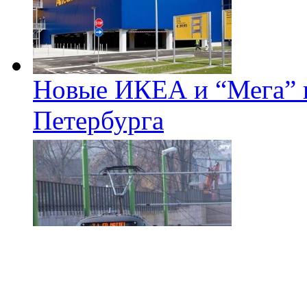
Новые ИКЕА и “Мега” п
Петербурга