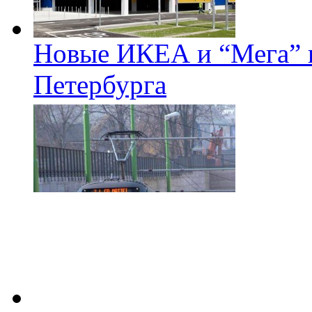
Новые ИКЕА и “Мега” п
Петербурга